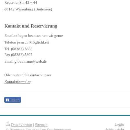
Reutener Str. 42 + 44
88142 Wasserburg (Bodensee)
Kontakt und Reservierung
Emailanfragen beantworten wir gerne
Telefon je nach Möglichkeit
Tel. (08382) 5888
Fax (08382) 5897
Email grbaumann@web.de
Oder nutzen Sie einfach unser
Kontaktformular
.
Teilen
Login
Druckversion
|
Sitemap
Webansicht
© Baumann Ferienhof am See
Impressum